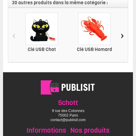
30 autres produits dans la même catégorie :
‹
›
Clé USB Chat
Clé USB Homard
C
Schott
9 rue des Colonnes
75002 Paris
contact@publisit.com
Informations
Nos produits