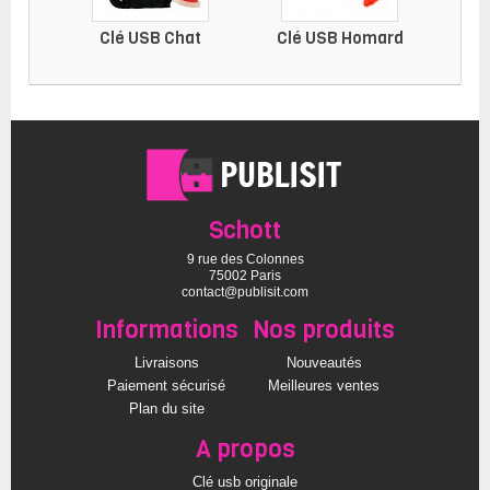
Clé USB Chat
Clé USB Homard
C
Schott
9 rue des Colonnes
75002 Paris
contact@publisit.com
Informations
Nos produits
Livraisons
Nouveautés
Paiement sécurisé
Meilleures ventes
Plan du site
A propos
Clé usb originale