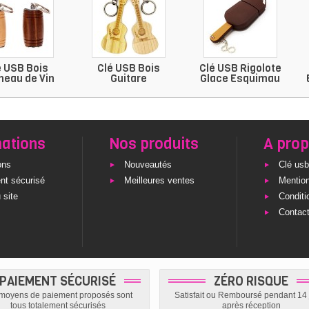
é USB Bois
Clé USB Bois
Clé USB Rigolote
neau de Vin
Guitare
Glace Esquimau
mations
Nos produits
A pro
ons
Nouveautés
Clé usb
nt sécurisé
Meilleures ventes
Mention
 site
Conditi
Contac
PAIEMENT SÉCURISÉ
ZÉRO RISQUE
moyens de paiement proposés sont
Satisfait ou Remboursé pendant 14 
tous totalement sécurisés
après réception