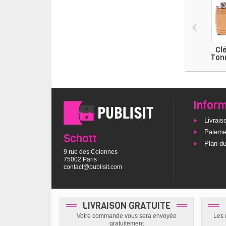
‹
Cl
Ton
Infor
Livrais
Paieme
Schott
Plan du
9 rue des Colonnes
75002 Paris
contact@publisit.com
LIVRAISON GRATUITE
Votre commande vous sera envoyée
Les 
gratuitement