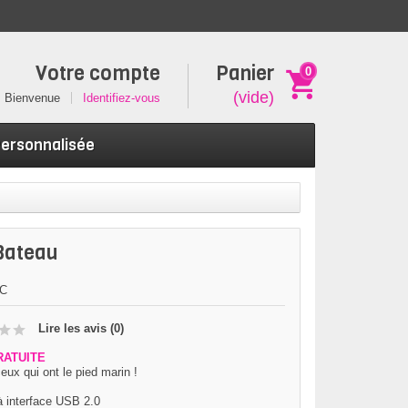
Votre compte
Panier
0
(vide)
Bienvenue
Identifiez-vous
Personnalisée
Bateau
C
Lire les avis (
0
)
RATUITE
eux qui ont le pied marin !
à interface USB 2.0