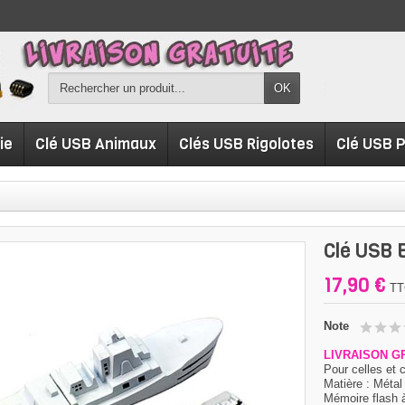
OK
ie
Clé USB Animaux
Clés USB Rigolotes
Clé USB 
Clé USB 
17,90 €
TT
Note
LIVRAISON G
Pour celles et c
Matière : Métal
Mémoire flash 