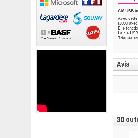
Clé USB fa
Avec cett
(2000 avec
Elle foncti
La clé USB 
Très résis
Avis
30 aut