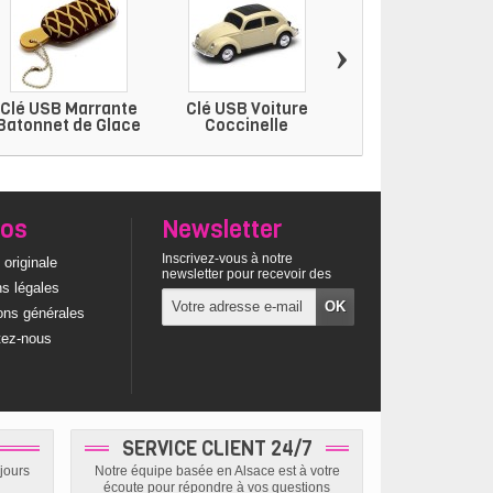
›
Clé USB Marrante
Clé USB Voiture
Clé USB Van
Batonnet de Glace
Coccinelle
Volkswagen
pos
Newsletter
Inscrivez-vous à notre
 originale
newsletter pour recevoir des
s légales
offres exclusives
ons générales
tez-nous
SERVICE CLIENT 24/7
jours
Notre équipe basée en Alsace est à votre
écoute pour répondre à vos questions