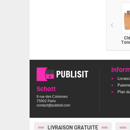
‹
Cl
Ton
Infor
Livrais
Paieme
Schott
Plan du
9 rue des Colonnes
75002 Paris
contact@publisit.com
LIVRAISON GRATUITE