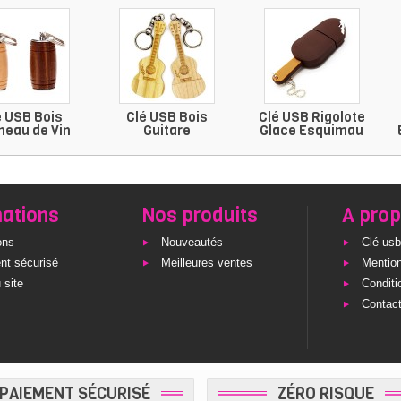
é USB Bois
Clé USB Bois
Clé USB Rigolote
neau de Vin
Guitare
Glace Esquimau
mations
Nos produits
A pro
ons
Nouveautés
Clé usb
nt sécurisé
Meilleures ventes
Mention
 site
Conditi
Contac
PAIEMENT SÉCURISÉ
ZÉRO RISQUE