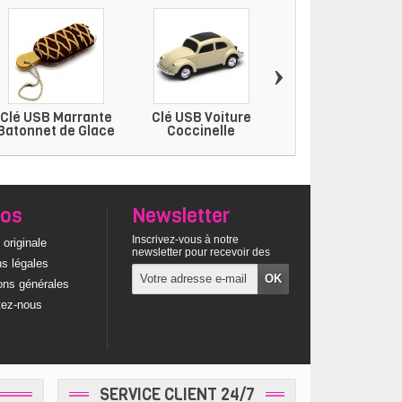
›
Clé USB Marrante
Clé USB Voiture
Clé USB Van
Batonnet de Glace
Coccinelle
Volkswagen
pos
Newsletter
Inscrivez-vous à notre
 originale
newsletter pour recevoir des
s légales
offres exclusives
ons générales
tez-nous
SERVICE CLIENT 24/7