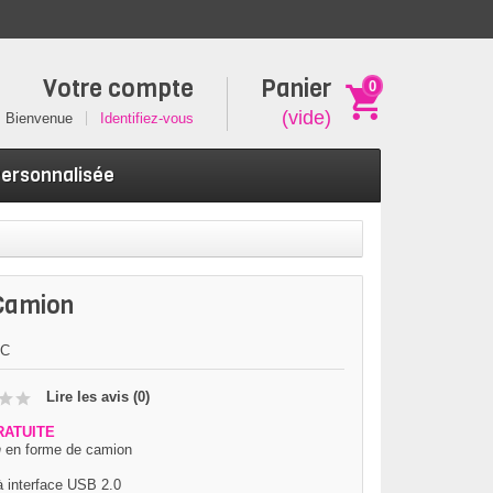
Votre compte
Panier
0
(vide)
Bienvenue
Identifiez-vous
Personnalisée
Camion
TC
Lire les avis (
0
)
RATUITE
n
en forme de camion
à interface USB 2.0