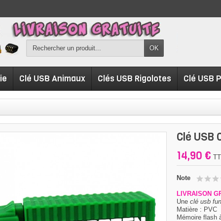
OK
ie
Clé USB Animaux
Clés USB Rigolotes
Clé USB 
Clé USB 
14,90 €
T
Note
LIVRAISON G
Une
clé usb fu
Matière : PVC
Mémoire flash 