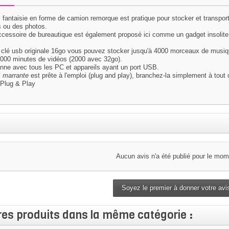
 fantaisie
en forme de camion remorque est pratique pour stocker et transpor
s ou des photos.
ccessoire de bureautique est également proposé ici comme un gadget insolit
e
clé usb originale
16go
vous pouvez stocker jusqu'à 4000 morceaux de musiq
1000 minutes de vidéos (2000 avec 32go).
onne avec tous les PC et appareils ayant un port USB.
 marrante
est prête à l'emploi (plug and play), branchez-la simplement à tout
n
Plug & Play
Aucun avis n'a été publié pour le mom
Soyez le premier à donner votre avis
res produits dans la même catégorie :