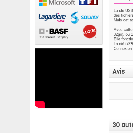
La
clé USB
des fichier
Mais cet a
Avec cett
32go), ou 
Elle foncti
La
clé USB
Connexio
Avis
30 aut