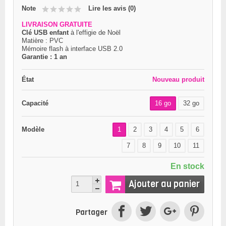
Note
Lire les avis (
0
)
LIVRAISON GRATUITE
Clé USB enfant
à l'effigie de Noël
Matière : PVC
Mémoire flash à interface USB 2.0
Garantie : 1 an
État
Nouveau produit
Capacité
16 go
32 go
Modèle
1
2
3
4
5
6
7
8
9
10
11
En stock
Ajouter au panier
Partager