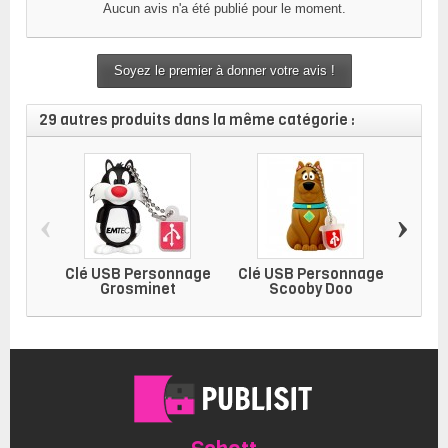
Aucun avis n'a été publié pour le moment.
Soyez le premier à donner votre avis !
29 autres produits dans la même catégorie :
‹
›
Clé USB Personnage
Clé USB Personnage
Clé 
Grosminet
Scooby Doo