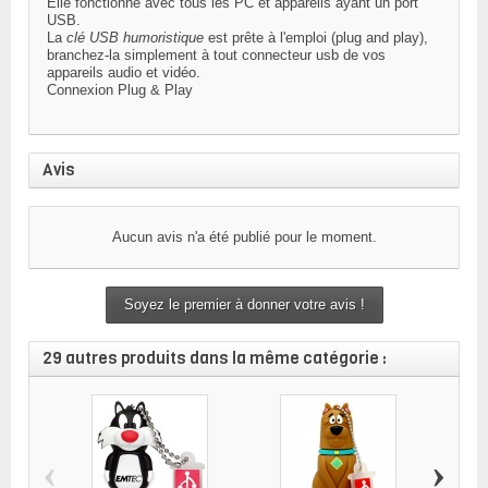
Elle fonctionne avec tous les PC et appareils ayant un port
USB.
La
clé USB humoristique
est prête à l'emploi (plug and play),
branchez-la simplement à tout connecteur usb de vos
appareils audio et vidéo.
Connexion
Plug & Play
Avis
Aucun avis n'a été publié pour le moment.
Soyez le premier à donner votre avis !
29 autres produits dans la même catégorie :
‹
›