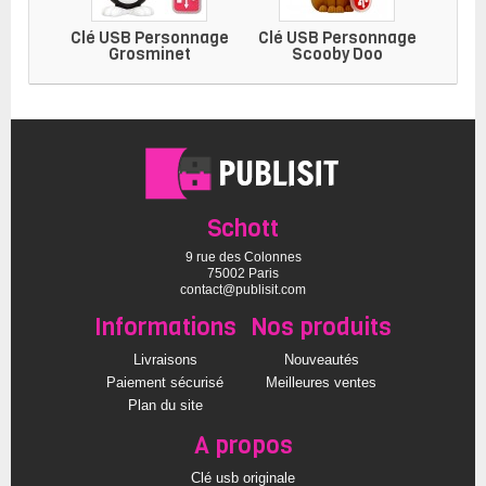
Clé USB Personnage
Clé USB Personnage
Clé 
Grosminet
Scooby Doo
Schott
9 rue des Colonnes
75002 Paris
contact@publisit.com
Informations
Nos produits
Livraisons
Nouveautés
Paiement sécurisé
Meilleures ventes
Plan du site
A propos
Clé usb originale