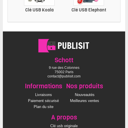
Clé USB Koala
Clé USB Elephant
Clé 
Schott
9 rue des Colonnes
75002 Paris
contact@publisit.com
Informations
Nos produits
Livraisons
Nouveautés
Paiement sécurisé
Meilleures ventes
Plan du site
A propos
Clé usb originale