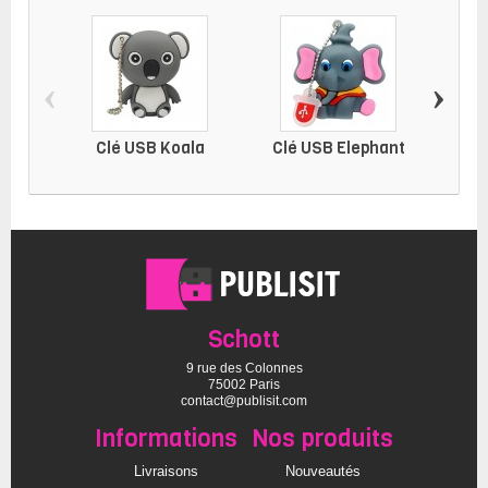
‹
›
Clé USB Koala
Clé USB Elephant
Clé 
Schott
9 rue des Colonnes
75002 Paris
contact@publisit.com
Informations
Nos produits
Livraisons
Nouveautés